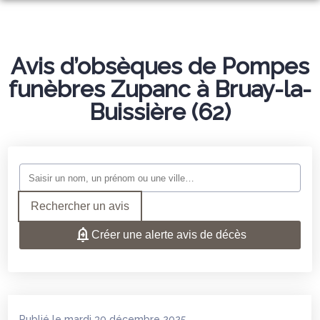
NOS SERVICES
NOS AGENCES
Avis d’obsèques de Pompes
ORGANISER DES OBSÈQUES
funèbres Zupanc à Bruay-la-
ESPACES HOMMAGES
ANAFLEURS
PRÉVOIR SES OBSÈQUES
Buissière (62)
AU COIN FLEURI
MONUMENTS FUNÉRAIRES
SERVICES AUX FAMILLES
Rechercher un avis
Créer une alerte avis de décès
Publié le mardi 30 décembre 2025