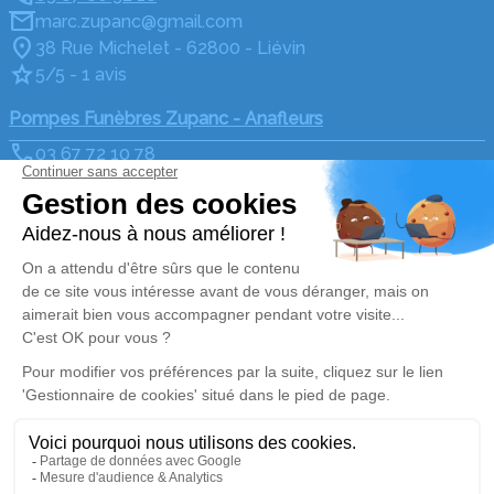
marc.zupanc@gmail.com
38 Rue Michelet - 62800 - Liévin
5/5 - 1 avis
Pompes Funèbres Zupanc - Anafleurs
03 67 72 10 78
marc.zupanc@gmail.com
88 Rue Pasteur - 62800 - Liévin
4.3/5 - 43 avis
Nos Services
Liens utiles
Organiser des obsèques
Avis de décès
Monuments funéraires
Demande de rendez-vous
en agence
Services aux familles
Nos réseaux sociaux
Mentions légales
Politique de traitement des données personnelles
Politique d’utilisation des cookies