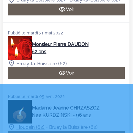
Voir
Publié le mardi 31 mai 2022
Monsieur Pierre DAUDON
82 ans
Bruay-la-Buissière (62)
Voir
Publié le mardi 05 avril 2022
Madame Jeanne CHRZASZCZ
Née KURDZINSKI
- 96 ans
-
Houdain (62)
Bruay la Buissière (62)