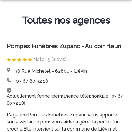
NOS SERVICES
Toutes nos agences
NOS AGENCES
ORGANISER DES OBSÈQUES
ESPACES HOMMAGES
ANAFLEURS
PRÉVOIR SES OBSÈQUES
Pompes Funèbres Zupanc - Au coin fleuri
AU COIN FLEURI
MONUMENTS FUNÉRAIRES
Note : 5 (1 avis)
SERVICES AUX FAMILLES
38 Rue Michelet - 62800 - Liévin
03 67 80 32 18
Actuellement fermé (permanence téléphonique : 03 67
80 32 18)
L'agence Pompes Funèbres Zupanc vous apporte
son assistance pour vous aider à gérer la perte d'un
proche.Elle intervient sur la commune de Liévin et