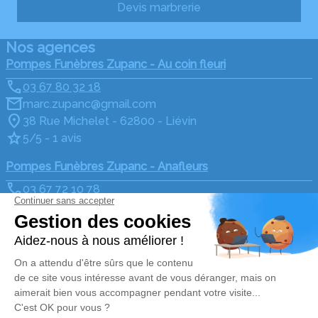
Devis marbrerie
Nos agences
Pompes Funèbres Zupanc - Au coin fleuri
03 67 80 32 18
marc.zupanc@gmail.com
38 Rue Michelet - 62800 - Liévin
5/5 - 1 avis
Pompes Funèbres Zupanc - Anafleurs
03 67 72 10 78
marc.zupanc@gmail.com
88 Rue Pasteur - 62800 - Liévin
4.3/5 - 43 avis
Nos Services
Liens utiles
Organiser des obsèques
Avis de décès
Monuments funéraires
Demande de rendez-vous
en agence
Services aux familles