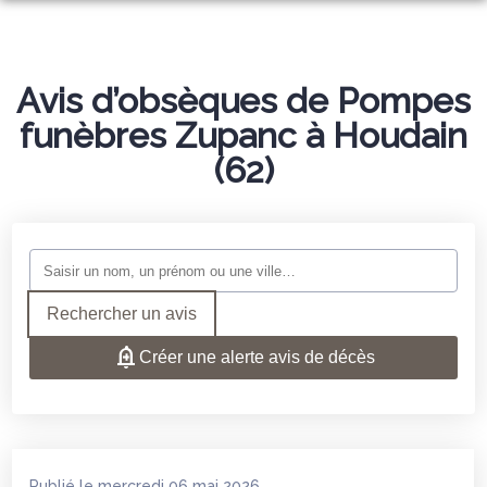
NOS SERVICES
NOS AGENCES
Avis d’obsèques de Pompes
ORGANISER DES OBSÈQUES
funèbres Zupanc à Houdain
ESPACES HOMMAGES
ANAFLEURS
PRÉVOIR SES OBSÈQUES
(62)
AU COIN FLEURI
MONUMENTS FUNÉRAIRES
SERVICES AUX FAMILLES
Rechercher un avis
Créer une alerte avis de décès
Publié le mercredi 06 mai 2026