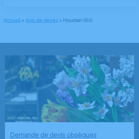
Accueil
>
Avis de décès
>
Houdain (62)
Demande de devis obsèques