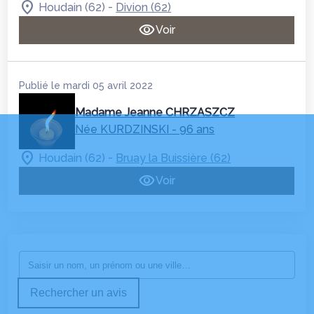
-
Houdain (62)
Divion (62)
Voir
Publié le mardi 05 avril 2022
Madame Jeanne CHRZASZCZ
Née KURDZINSKI
- 96 ans
-
Houdain (62)
Bruay la Buissière (62)
Voir
Rechercher un avis