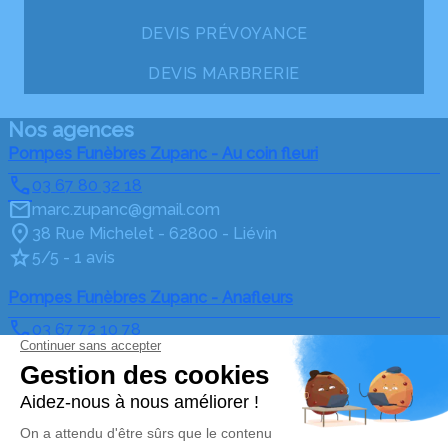
DEVIS PRÉVOYANCE
DEVIS MARBRERIE
Nos agences
Pompes Funèbres Zupanc - Au coin fleuri
03 67 80 32 18
marc.zupanc@gmail.com
38 Rue Michelet - 62800 - Liévin
5/5 - 1 avis
Pompes Funèbres Zupanc - Anafleurs
03 67 72 10 78
marc.zupanc@gmail.com
88 Rue Pasteur - 62800 - Liévin
4.3/5 - 43 avis
Nos Services
Liens utiles
Organiser des obsèques
Avis de décès