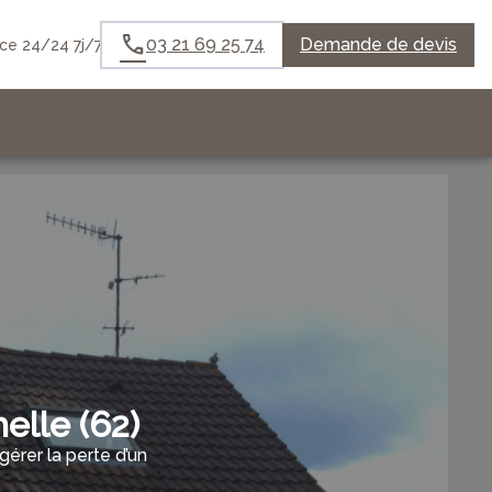
03 21 69 25 74
Demande de devis
e 24/24 7j/7
lle (62)
rer la perte d’un