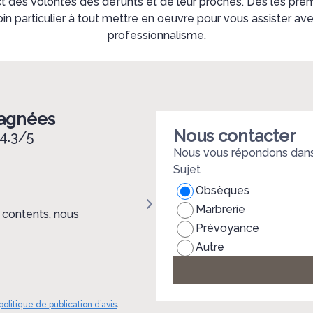
ect des volontés des défunts et de leur proches. Dès les pre
in particulier à tout mettre en oeuvre pour vous assister av
professionnalisme.
pagnées
Nous contacter
4.3/5
Nous vous répondons dans 
Sujet
Emilie Renard
Obsèques
Marbrerie
Un monument funéraire refait en
Prévoyance
réalisation effectuée avec beauc
Autre
Monsieur Zupanc et ses équipe
politique de publication d’avis
.