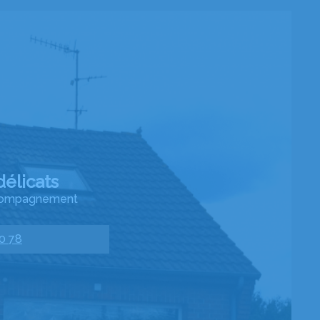
élicats
accompagnement
0 78