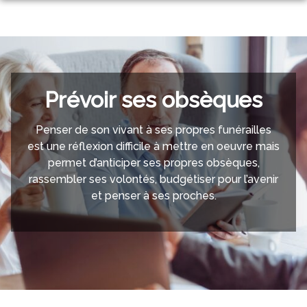
Aller
au
NOS SERVICES
contenu
NOS AGENCES
ORGANISER DES OBSÈQUES
ESPACES HOMMAGES
ANAFLEURS
PRÉVOIR SES OBSÈQUES
Prévoir ses obsèques
AU COIN FLEURI
MONUMENTS FUNÉRAIRES
Penser de son vivant à ses propres funérailles
est une réflexion difficile à mettre en oeuvre mais
SERVICES AUX FAMILLES
permet d’anticiper ses propres obsèques,
rassembler ses volontés, budgétiser pour l’avenir
et penser à ses proches.