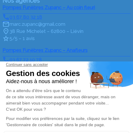
Nos agences
Pompes Funèbres Zupanc – Au coin fleuri
03 67 80 32 18
marc.zupanc@gmail.com
38 Rue Michelet – 62800 – Liévin
5/5 – 1 avis
Pompes Funèbres Zupanc – Anafleurs
03 67 72 10 78
marc.zupanc@gmail.com
88 Rue Pasteur – 62800 – Liévin
4.3/5 – 43 avis
Nos Services
Liens utiles
Organiser des obsèques
Avis de décès
Monuments funéraires
Demande de rendez-vous
en agence
Services aux familles
Nos réseaux sociaux