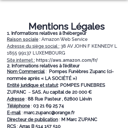
Aller
au
NOS SERVICES
contenu
NOS AGENCES
ORGANISER DES OBSÈQUES
Mentions Légales
1. Informations relatives à l’hébergeur
ESPACES HOMMAGES
ANAFLEURS
PRÉVOIR SES OBSÈQUES
Raison sociale
: Amazon Web Service
Adresse du siège social :
38 AV JOHN F KENNEDY L
AU COIN FLEURI
MONUMENTS FUNÉRAIRES
1855 99137 LUXEMBOURG
https://aws.amazon.com/fr/
Site internet :
SERVICES AUX FAMILLES
2. Informations relatives à l’éditeur
Nom Commercial
:
Pompes Funèbres Zupanc (ci-
nommée après « LA SOCIÉTÉ »)
Entité juridique et statut
:
POMPES FUNEBRES
ZUPANC
–
SAS. Au capital de 20 000 €
Adresse
:
88 Rue Pasteur , 62800 Liévin
Téléphone
:
03 21 69 25 74
E-mail
:
marc.zupanc@orange.fr
Directeur de publication
:
M Marc ZUPANC
RCS
:
Arras B 514 157 510