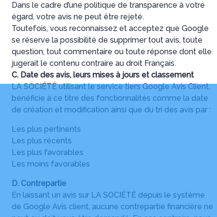
Dans le cadre d’une politique de transparence à votre
égard, votre avis ne peut être rejeté.
Toutefois, vous reconnaissez et acceptez que Google
se réserve la possibilité de supprimer tout avis, toute
question, tout commentaire ou toute réponse dont elle
jugerait le contenu contraire au droit Français.
C. Date des avis, leurs mises à jours et classement
LA SOCIÉTÉ utilisant le service tiers Google Avis Client,
bénéficie à ce titre des fonctionnalités comme la date
de création et modification ainsi que du tri des avis par :
Les plus pertinents
Les plus récents
Les plus favorables
Les moins favorables
D. Contrepartie
En laissant un avis sur LA SOCIÉTÉ depuis le système
de Google Avis client, aucune contrepartie financière ne