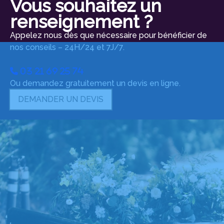
Vous souhaitez un
renseignement ?
Appelez nous dès que nécessaire pour bénéficier de
nos conseils – 24H/24 et 7J/7.
03 21 69 25 74
Ou demandez gratuitement un devis en ligne.
DEMANDER UN DEVIS