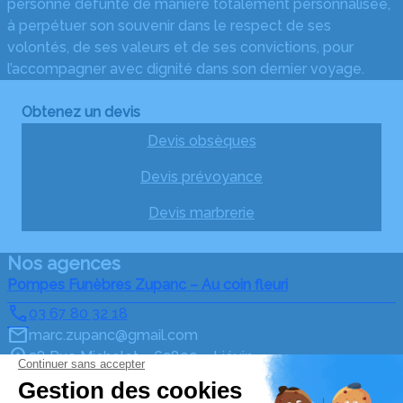
personne défunte de manière totalement personnalisée,
à perpétuer son souvenir dans le respect de ses
volontés, de ses valeurs et de ses convictions, pour
l’accompagner avec dignité dans son dernier voyage.
Obtenez un devis
Devis obsèques
Devis prévoyance
Devis marbrerie
Nos agences
Pompes Funèbres Zupanc – Au coin fleuri
03 67 80 32 18
marc.zupanc@gmail.com
38 Rue Michelet – 62800 – Liévin
5/5 – 1 avis