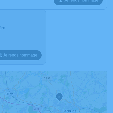
Je rends hommage
ère
Je rends hommage
3