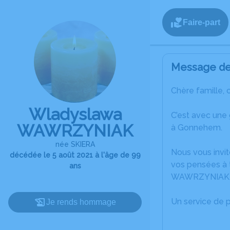
Faire-part
Message de 
Chère famille, 
Wladyslawa
C’est avec une
WAWRZYNIAK
à Gonnehem.
née SKIERA
Nous vous invit
décédée le 5 août 2021 à l'âge de 99
vos pensées à 
ans
WAWRZYNIAK
Un service de 
Je rends hommage