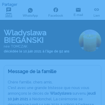
Partager
E-mail
SMS
WhatsApp
Facebook
Lien
Wladyslawa
BIEGANSKI
née TOMCZAK
décédée le 10 juin 2021 à l'âge de 92 ans
Message de la famille
Chère famille, chers amis,
C'est avec une grande tristesse que nous vous
annonçons le décès de
Wladyslawa
survenu
jeudi
10 juin 2021
à Nédonchel. La cérémonie se
déroulera le lundi 14 juin 2021 à 10h00 à l'adresse