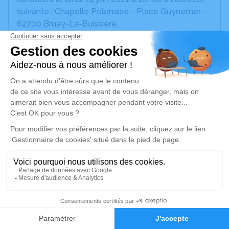
suivante : Chapelle Polonaise - Place Guynemer -
62700 Bruay-La-Buissière.
Un service de plantation d’arbre hommage est
disponible ici
.
Je rends hommage
Cérémonie religieuse
lundi 14 juin 2021 à 10h00
Chapelle Polonaise de Bruay-la-Buissière
Place Guynemer
62700 Bruay-la-Buissière
3
Je rends hommage
Faire-part
Hommages
Déroulé des obsèques