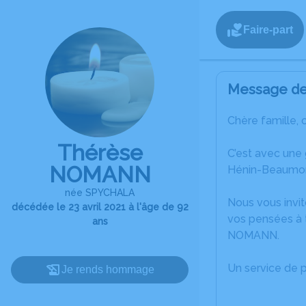
Faire-part
Message de 
Chère famille, 
Thérèse
C’est avec une
NOMANN
Hénin-Beaumon
née SPYCHALA
Nous vous invit
décédée le 23 avril 2021 à l'âge de 92
vos pensées à 
ans
NOMANN.
Un service de 
Je rends hommage