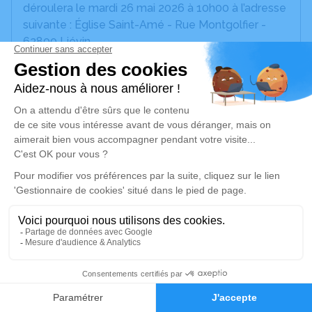
déroulera le mardi 26 mai 2026 à 10h00 à l’adresse
suivante : Église Saint-Amé - Rue Montgolfier -
62800 Liévin.
Nous vous invitons à utiliser cet espace pour
laisser vos condoléances, partager des photos
souvenirs, une anecdote ou exprimer vos pensées
à travers des poèmes ou des textes. Cet endroit
est un lieu d'expression dédié à honorer la
mémoire de Sylvie PIETRZAK.
Aurélie PIETRZAK et Cédric BERTE,
Damien et Claire PIETRZAK-VINGATARAMIN,
Pauline PIETRZAK et Jérôme LEFEBVRE,
Ses enfants ;
Fabien PIETRZAK,
Valentin BERTE,
7
Soline PIETRZAK,
Chloé, Marius, Achille LEFEBVRE,
Faire-part
Hommages
Ses petits-enfants ;