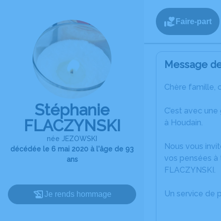
Faire-part
Message de 
Chère famille, 
Stéphanie
C’est avec une
FLACZYNSKI
à Houdain.
née JEZOWSKI
Nous vous invit
décédée le 6 mai 2020 à l'âge de 93
vos pensées à 
ans
FLACZYNSKI.
Un service de 
Je rends hommage