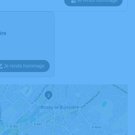
Je rends hommage
ère
Je rends hommage
2