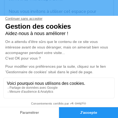
Nous vous invitons à utiliser cet espace pour
laisser vos condoléances, partager des photos
souvenirs, une anecdote ou exprimer vos pensées
à travers des poèmes ou des textes. Cet endroit
est un lieu d'expression dédié à honorer la
mémoire de Simone CAPET.
Un service de plantation d’arbre hommage est
disponible ici
.
Je rends hommage
Cérémonie civile
jeudi 01 juin 2023 à 10h00
1
Cimetière de la Tourelle de Liévin
Faire-part
Hommages
Rue Michelet