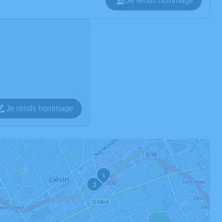
Je rends hommage
Je rends hommage
1
2