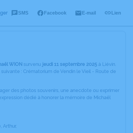
ager
SMS
Facebook
E-mail
Lien
haël WION
survenu
jeudi 11 septembre 2025
à Liévin.
suivante : Crématorium de Vendin le Vieil - Route de
rtager des photos souvenirs, une anecdote ou exprimer
'expression dédié à honorer la mémoire de Michaël
 Arthur,