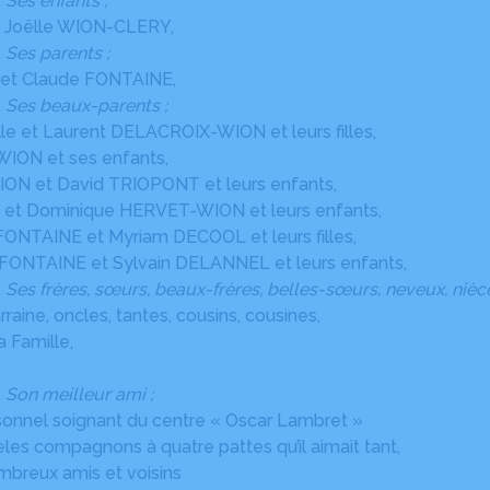
Ses enfants ;
t Joëlle WION-CLERY,
Ses parents ;
 et Claude FONTAINE,
Ses beaux-parents ;
lle et Laurent DELACROIX-WION et leurs filles,
et ses enfants,
 David TRIOPONT et leurs enfants,
ominique HERVET-WION et leurs enfants,
NE et Myriam DECOOL et leurs filles,
INE et Sylvain DELANNEL et leurs enfants,
Ses frères, sœurs, beaux-frères, belles-sœurs, neveux, nièce
raine, oncles, tantes, cousins, cousines,
amille,
Son meilleur ami ;
sonnel soignant du centre « Oscar Lambret »
ompagnons à quatre pattes qu’il aimait tant,
x amis et voisins