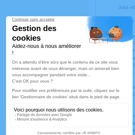
José e
Gérard
Christe
Hervé WION 
Katy WION et
Sabrina et D
Armel FONTAI
Carole FONTA
Ses mar
Toute la F
Fred,
Le per
Ses fidèles c
Ses nombreu