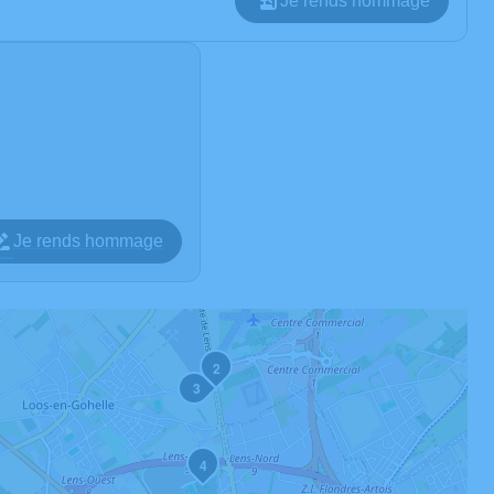
Je rends hommage
Je rends hommage
2
3
4