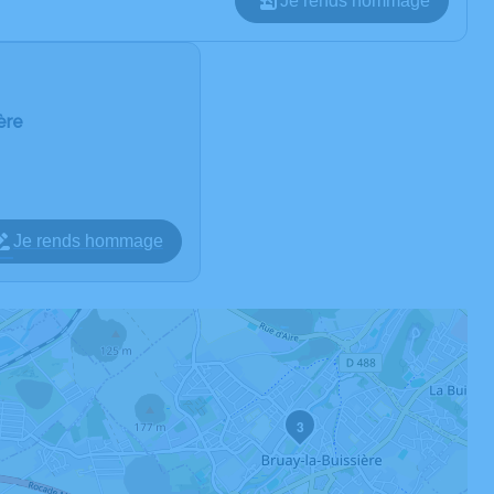
Je rends hommage
ère
Je rends hommage
3