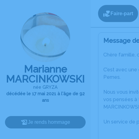
Faire-part
Message de 
Chère famille, 
Marianne
C’est avec une
MARCINKOWSKI
Pernes.
née GRYZA
Nous vous invit
décédée le 17 mai 2021 à l'âge de 92
vos pensées à 
ans
MARCINKOWSK
Un service de 
Je rends hommage