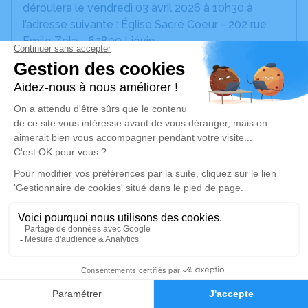
déroulera le vendredi 03 avril 2026 à 10h30 à
l’adresse suivante : Église Sacré Coeur - 202 rue
Emile Zola - 62800 Liévin.
Nous vous invitons à utiliser cet espace pour
laisser vos condoléances, partager des photos
souvenirs, une anecdote ou exprimer vos pensées
à travers des poèmes ou des textes. Cet endroit
est un lieu d'expression dédié à honorer la
mémoire de Lucienne LAMAIX.
Ses enfants, petits-enfants, arrière petits-enfants,
Toute la Famille,
Ses nombreux amis et voisins
1
Ont la douleur de vous faire part du décès de
Faire-part
Hommages
Madame Lucienne LAMAIX