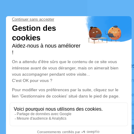
Déroulé de
Les inform
Activez une ale
Recevoir une ale
Je veux êtr