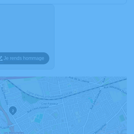
Je rends hommage
2