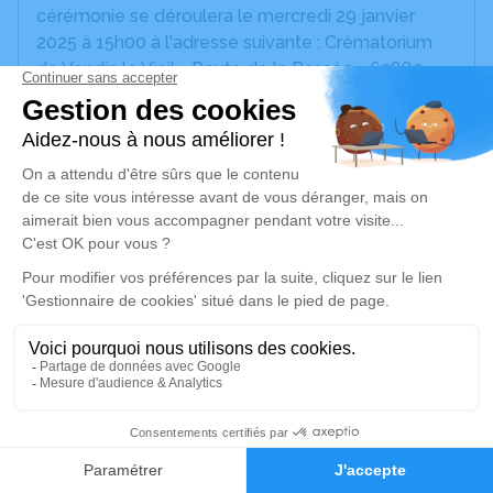
cérémonie se déroulera le mercredi 29 janvier
2025 à 15h00 à l'adresse suivante : Crématorium
de Vendin le Vieil - Route de la Bassée - 62880
Vendin-le-Vieil.
Cet espace privé est destiné à recueillir vos
condoléances ou le souvenir d’un moment passé.
Un service de plantation d’arbre hommage est
disponible ici
.
Je rends hommage
Cérémonie civile
mercredi 29 janvier 2025 à 15h00
2
Crématorium de Vendin-le-Vieil
Route de la Bassée
Faire-part
Hommages
62880 Vendin-le-Vieil