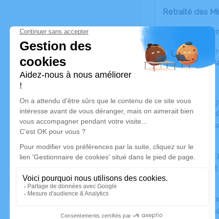
Retraité des M
décédé à Liévi
La cérémonie r
En l’église du 
famille.
Réunion en l’ég
La salutation 
Pas de plaques s
De la part de :
Irène MADREC
Madame Baret 
ses filles ;
Nathalie CORD
Anthony Heige