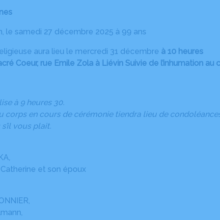
ines
n, le samedi 27 décembre 2025 à 99 ans
eligieuse aura lieu le mercredi 31 décembre
à 10 heures
Sacré Coeur, rue Emile Zola à Liévin Suivie de l’inhumation au
lise à 9 heures 30.
du corps en cours de cérémonie tiendra lieu de condoléances
’il vous plait.
KA,
Catherine et son époux
ONNIER,
lmann,