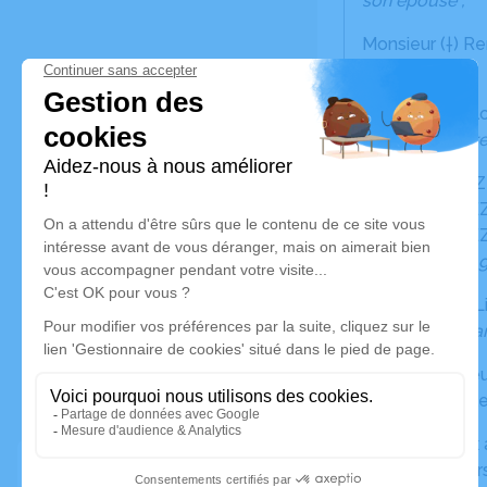
son épouse ;
Monsieur (†) 
ses parents ;
Monsieur (†) A
ses beaux-pare
Andréa DOREZ
Mélanie DOREZ
Océane DOREZ 
ses enfants et 
Aïlyse, Lewis, L
ses petits-enfan
Ses frères, sœu
Toute la famille
Ses nombreux a
Le dévoué pers