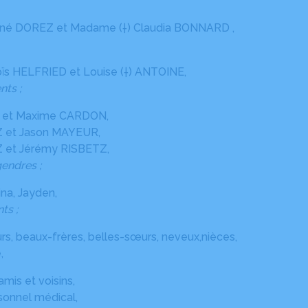
René DOREZ et Madame (†) Claudia BONNARD ,
loïs HELFRIED et Louise (†) ANTOINE,
nts ;
 et Maxime CARDON,
 et Jason MAYEUR,
et Jérémy RISBETZ,
gendres ;
ina, Jayden,
ts ;
rs, beaux-frères, belles-sœurs, neveux,nièces,
,
mis et voisins,
onnel médical,