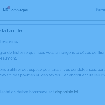
Part
Hommages
0
la famille
chers amis,
 grande tristesse que nous vous annonçons le décès de B
Beaumont.
ons à utiliser cet espace pour laisser vos condoléances, pa
travers des poèmes ou des textes. Cet endroit est un lieu d
plantation d’arbre hommage est
disponible ici
.