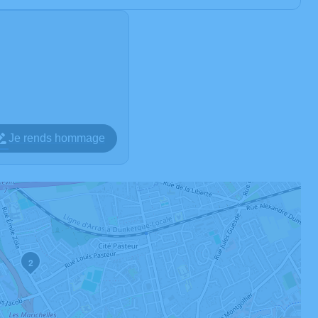
Je rends hommage
2