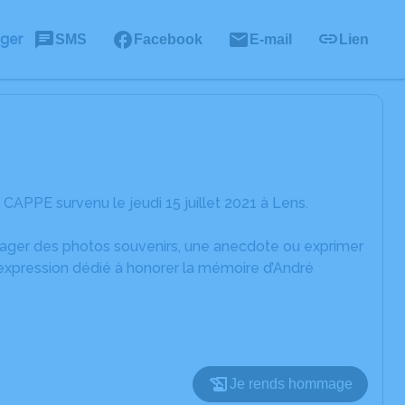
ager
SMS
Facebook
E-mail
Lien
APPE survenu le jeudi 15 juillet 2021 à Lens.
rtager des photos souvenirs, une anecdote ou exprimer
'expression dédié à honorer la mémoire d’André
Je rends hommage