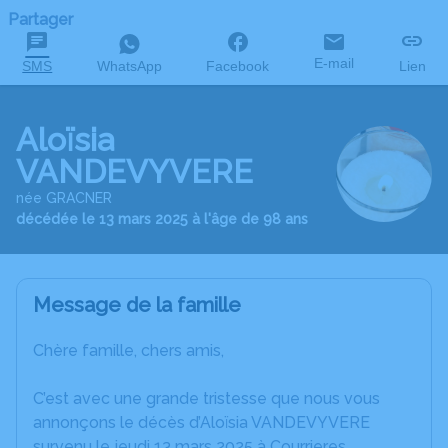
Partager
E-mail
SMS
WhatsApp
Facebook
Lien
Aloïsia
VANDEVYVERE
née GRACNER
décédée le 13 mars 2025 à l'âge de 98 ans
Message de la famille
Chère famille, chers amis,
C’est avec une grande tristesse que nous vous
annonçons le décès d’Aloïsia VANDEVYVERE
survenu le jeudi 13 mars 2025 à Courrieres.